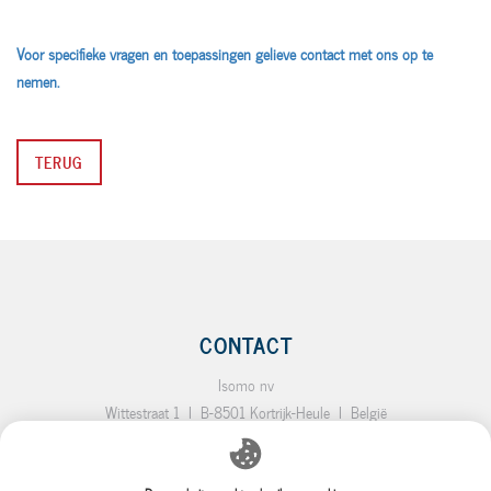
Voor specifieke vragen en toepassingen gelieve contact met ons op te
nemen.
TERUG
CONTACT
Isomo nv
Wittestraat 1
I
B-8501 Kortrijk-Heule
I
België
T.:
+32 (0)56 35 19 64
I
F.:
+32 (0)56 35 92 10
I
E.:
info@isomo.be