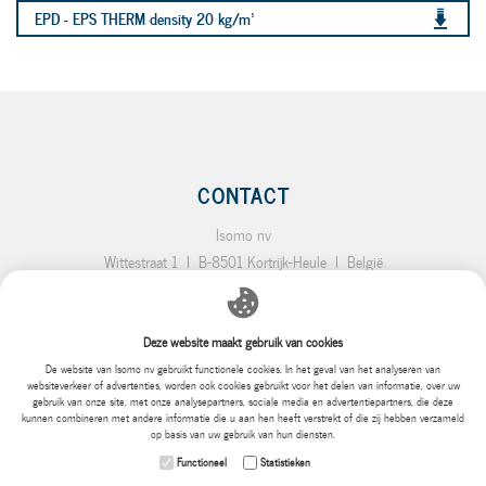
EPD - EPS THERM density 20 kg/m³
CONTACT
Isomo nv
Wittestraat 1
I
B-8501 Kortrijk-Heule
I
België
T.:
+32 (0)56 35 19 64
I
F.:
+32 (0)56 35 92 10
I
E.:
info@isomo.be
Deze website maakt gebruik van cookies
SITEMAP
De website van Isomo nv gebruikt functionele cookies. In het geval van het analyseren van
websiteverkeer of advertenties, worden ook cookies gebruikt voor het delen van informatie, over uw
Home
Producten
Parels
Pallets
PROJECTEN
Ons bedrijf
gebruik van onze site, met onze analysepartners, sociale media en advertentiepartners, die deze
kunnen combineren met andere informatie die u aan hen heeft verstrekt of die zij hebben verzameld
Wat is EPS
Waarom EPS
Milieu
Certificatie
FAQ's
Contact
op basis van uw gebruik van hun diensten.
Functioneel
Statistieken