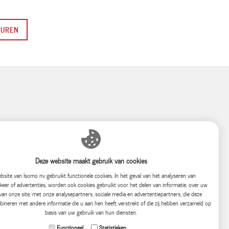
TUREN
Deze website maakt gebruik van cookies
bsite van Isomo nv gebruikt functionele cookies. In het geval van het analyseren van
keer of advertenties, worden ook cookies gebruikt voor het delen van informatie, over uw
van onze site, met onze analysepartners, sociale media en advertentiepartners, die deze
neren met andere informatie die u aan hen heeft verstrekt of die zij hebben verzameld op
rom EPS
basis van uw gebruik van hun diensten.
Functioneel
Statistieken