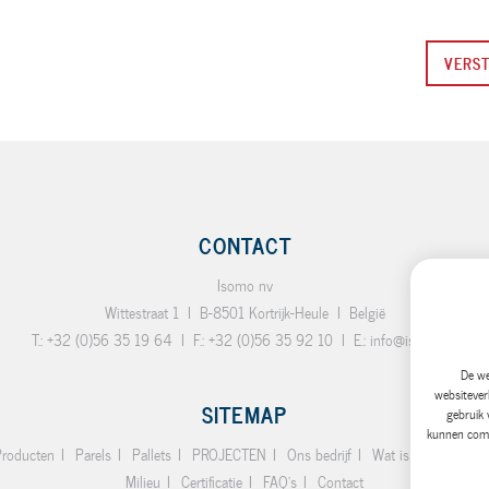
VERS
CONTACT
Isomo nv
Wittestraat 1
I
B-8501 Kortrijk-Heule
I
België
T.:
+32 (0)56 35 19 64
I
F.:
+32 (0)56 35 92 10
I
E.:
info@isomo.be
De we
websitever
SITEMAP
gebruik 
kunnen combi
Producten
Parels
Pallets
PROJECTEN
Ons bedrijf
Wat is EPS
Waa
Milieu
Certificatie
FAQ's
Contact