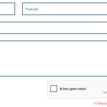
*
Postcode:
(*) Verpli