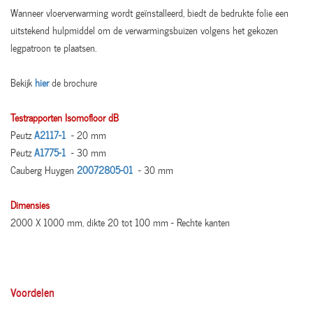
Wanneer vloerverwarming wordt geïnstalleerd, biedt de bedrukte folie een
uitstekend hulpmiddel om de verwarmingsbuizen volgens het gekozen
legpatroon te plaatsen.
Bekijk
hier
de brochure
Testrapporten Isomofloor dB
Peutz
A2117-1
- 20 mm
Peutz
A1775-1
- 30 mm
Cauberg Huygen
20072805-01
- 30 mm
Dimensies
2000 X 1000 mm, dikte 20 tot 100 mm - Rechte kanten
Voordelen