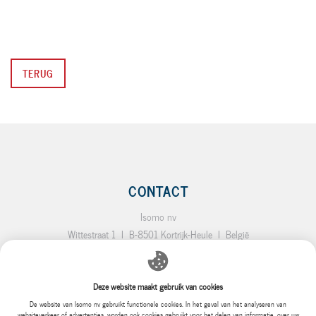
TERUG
CONTACT
Isomo nv
Wittestraat 1
I
B-8501 Kortrijk-Heule
I
België
T.:
+32 (0)56 35 19 64
I
F.:
+32 (0)56 35 92 10
I
E.:
info@isomo.be
Deze website maakt gebruik van cookies
SITEMAP
De website van Isomo nv gebruikt functionele cookies. In het geval van het analyseren van
websiteverkeer of advertenties, worden ook cookies gebruikt voor het delen van informatie, over uw