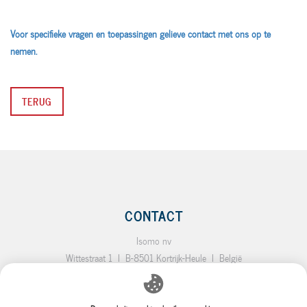
Voor specifieke vragen en toepassingen gelieve contact met ons op te
nemen.
TERUG
CONTACT
Isomo nv
Wittestraat 1
I
B-8501 Kortrijk-Heule
I
België
T.:
+32 (0)56 35 19 64
I
F.:
+32 (0)56 35 92 10
I
E.:
info@isomo.be