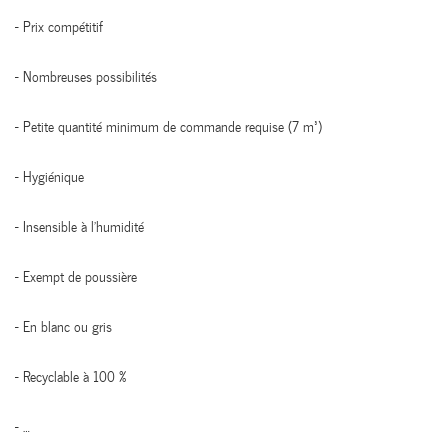
- Prix compétitif
- Nombreuses possibilités
- Petite quantité minimum de commande requise (7 m³)
- Hygiénique
- Insensible à l’humidité
- Exempt de poussière
- En blanc ou gris
- Recyclable à 100 %
- …