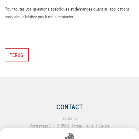
Pour toutes vos questions spécifiques et demandes quant au applications
possibles, n’hésitez pas à nous contacter.
TERUG
CONTACT
Isomo nv
Wittestraat 1
I
B-8501 Kortrijk-Heule
I
België
T.:
+32 (0)56 35 19 64
I
F.:
+32 (0)56 35 92 10
I
E.:
info@isomo.be