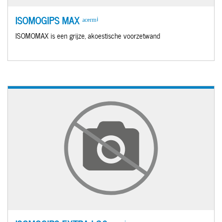
ISOMOGIPS MAX ᵃᶜᵉʳᵐⁱ
ISOMOMAX is een grijze, akoestische voorzetwand