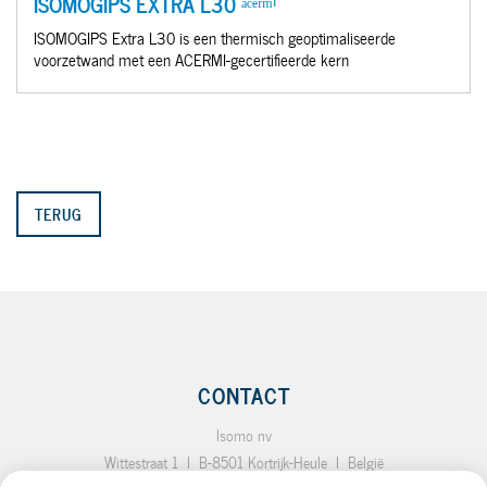
ISOMOGIPS EXTRA L30 ᵃᶜᵉʳᵐⁱ
ISOMOGIPS Extra L30 is een thermisch geoptimaliseerde
voorzetwand met een ACERMI-gecertifieerde kern
TERUG
CONTACT
Isomo nv
Wittestraat 1
I
B-8501 Kortrijk-Heule
I
België