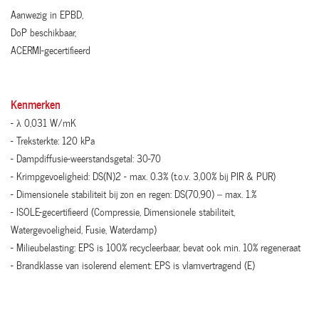
Aanwezig in EPBD,
DoP beschikbaar,
ACERMI-gecertifieerd
Kenmerken
- λ 0,031 W/mK
- Treksterkte: 120 kPa
- Dampdiffusie-weerstandsgetal: 30-70
- Krimpgevoeligheid: DS(N)2 - max. 0.3% (t.o.v. 3,00% bij PIR & PUR)
- Dimensionele stabiliteit bij zon en regen: DS(70,90) – max. 1.%
- ISOLE-gecertifieerd (Compressie, Dimensionele stabiliteit,
Watergevoeligheid, Fusie, Waterdamp)
- Milieubelasting: EPS is 100% recycleerbaar, bevat ook min. 10% regeneraat
- Brandklasse van isolerend element: EPS is vlamvertragend (E)