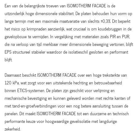
Een van de belangrijkste troeven van ISOMOTHERM FACADE is de
uitzonderlijk hoge dimensionele stabiliteit. De platen behouden hun vorm op
lange termijn met een maximale maatvariatie van slechts ±0,3%. Dit beperkt
het risico op krimpnaden aanzienlijk, wat cruciaal is om koudebruggen in de
gevelopbouw te vermijden. In vergelijking met materialen zoals PIR en PUR,
die na verloop van tijd merkbaar meer dimensionele beweging vertonen, blijft
EPS structureel stabieler waardoor de isolatieschil gesloten en performant
blijft.
Daarnaast beschikt ISOMOTHERM FACADE over een hoge treksterkte van
120 kPa, wat zorgt voor een uitstekende hechting en betrouwbaarheid
binnen ETICS-systemen. De platen zijn geschikt voor verlijming en
mechanische bevestiging en kunnen geleverd worden met rechte kanten of
met tand-en-groefverbindingen voor een nog betere aansluiting tussen de
panelen. Dit maakt ISOMOTHERM FACADE tot een duurzame en technisch
performante keuze voor hoogwaardige gevelisolatie met langdurige
zekerheid.