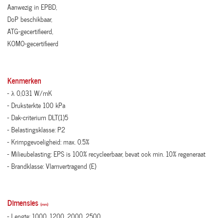
Aanwezig in EPBD,
DoP beschikbaar,
ATG-gecertifieerd,
KOMO-gecertifieerd
Kenmerken
- λ 0,031 W/mK
- Druksterkte 100 kPa
- Dak-criterium DLT(1)5
- Belastingsklasse: P2
- Krimpgevoeligheid: max. 0.5%
- Milieubelasting: EPS is 100% recycleerbaar, bevat ook min. 10% regeneraat
- Brandklasse: Vlamvertragend (E)
Dimensies
(mm)
- Lengte: 1000, 1200, 2000, 2500