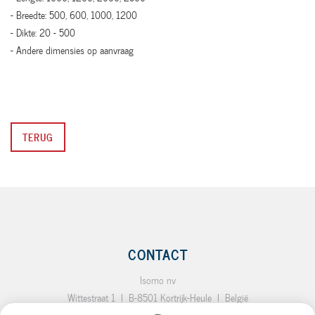
- Breedte: 500, 600, 1000, 1200
- Dikte: 20 - 500
- Andere dimensies op aanvraag
TERUG
CONTACT
Isomo nv
Wittestraat 1
I
B-8501 Kortrijk-Heule
I
België