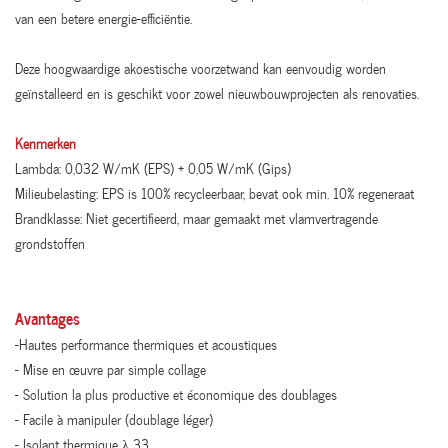
van een betere energie-efficiëntie.
Deze hoogwaardige akoestische voorzetwand kan eenvoudig worden
geïnstalleerd en is geschikt voor zowel nieuwbouwprojecten als renovaties.
Kenmerken
Lambda: 0,032 W/mK (EPS) + 0,05 W/mK (Gips)
Milieubelasting: EPS is 100% recycleerbaar, bevat ook min. 10% regeneraat
Brandklasse: Niet gecertifieerd, maar gemaakt met vlamvertragende
grondstoffen
Avantages
-Hautes performance thermiques et acoustiques
- Mise en œuvre par simple collage
- Solution la plus productive et économique des doublages
- Facile à manipuler (doublage léger)
- Isolant thermique λ 33