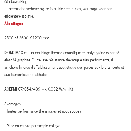
één bewerking.
- Thermische verbetering, zelfs bij kleinere diktes, wat zorgt voor een
efficiëntere isolatie.
Afmetingen
2500 of 2600 X 1200 mm
ISOMOMAX est un doublage thermo-acoustique en polystyrène expansé
élastifié graphité. Outre une résistance thermique très performante, il
améliore l’indice d’affaiblissement acoustique des parois aux bruits route et
aux transmissions latérales.
ACERMI 07/054/439 – λ 0,032 W/(m.K)
Avantages
-Hautes performance thermiques et acoustiques
- Mise en œuvre par simple collage