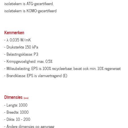
isolatiekern is ATG-gecertifieerd,
isolatiekern is KOMO-gecertifieerd
Kenmerken
- λ 0,035 W/mK
- Druksterkte 150 kPa
- Belastingsklasse: P3
- Krimpgevoeligheid: max. 0.5%
- Milieubelasting: EPS is 100% recycleerbaar, bevat ook min. 10% regeneraat
- Brandklasse: EPS is vlamvertragend (E)
Dimensies
(mm)
- Lengte: 1000
- Breedte: 1000
- Dikte: 10 - 200
- Andere dimensies op aanvraag