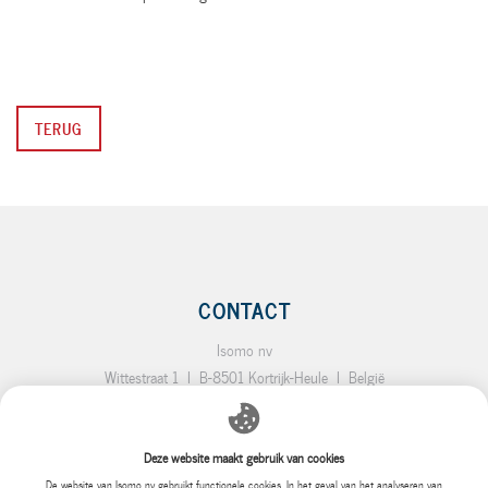
TERUG
CONTACT
Isomo nv
Wittestraat 1
I
B-8501 Kortrijk-Heule
I
België
T.:
+32 (0)56 35 19 64
I
F.:
+32 (0)56 35 92 10
I
E.:
info@isomo.be
Deze website maakt gebruik van cookies
SITEMAP
De website van Isomo nv gebruikt functionele cookies. In het geval van het analyseren van