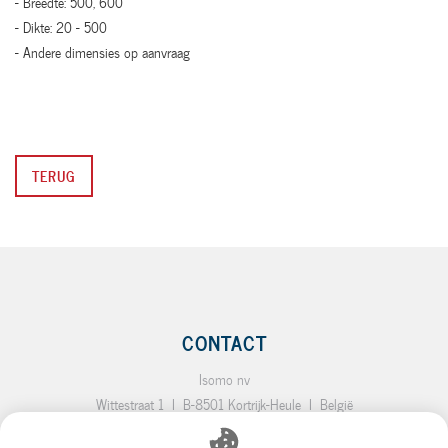
- Breedte: 500, 600
- Dikte: 20 - 500
- Andere dimensies op aanvraag
TERUG
CONTACT
Isomo nv
Wittestraat 1
I
B-8501 Kortrijk-Heule
I
België
T.:
+32 (0)56 35 19 64
I
F.:
+32 (0)56 35 92 10
I
E.:
info@isomo.be