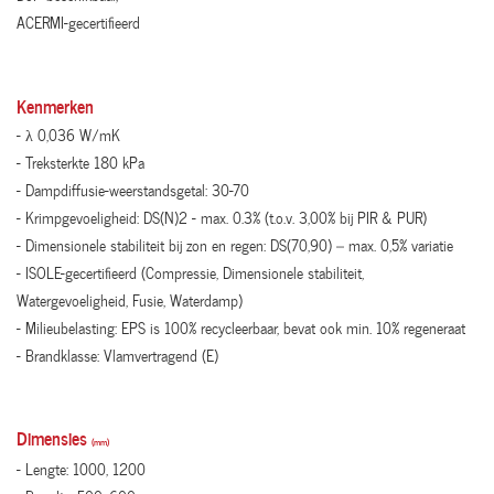
ACERMI-gecertifieerd
Kenmerken
- λ 0,036 W/mK
- Treksterkte 180 kPa
- Dampdiffusie-weerstandsgetal: 30-70
- Krimpgevoeligheid: DS(N)2 - max. 0.3% (t.o.v. 3,00% bij PIR & PUR)
- Dimensionele stabiliteit bij zon en regen: DS(70,90) – max. 0,5% variatie
- ISOLE-gecertifieerd (Compressie, Dimensionele stabiliteit,
Watergevoeligheid, Fusie, Waterdamp)
- Milieubelasting: EPS is 100% recycleerbaar, bevat ook min. 10% regeneraat
- Brandklasse: Vlamvertragend (E)
Dimensies
(mm)
- Lengte: 1000, 1200