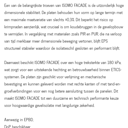
Een van de belangrijkste troeven van ISOMO FACADE is de uitzonderlijk hoge
dimensionele stabiliteit. De platen behouden hun vorm op lange termijn met
een maximale maatvariatie van slechts ±0,3%. Dit beperkt het risico op
krimpnaden aanzienlijk, wat cruciaal is om koudebruggen in de gevelopbouw
te vermijden. In vergelijking met materialen zoals PIR en PUR, die na verloop
van tijd merkbaar meer dimensionele beweging vertonen, blijft EPS
structureel stabieler waardoor de isolatieschil gesloten en performant blijft.
Daarnaast beschikt ISOMO FACADE over een hoge treksterkte van 180 kPa,
wat zorgt voor een uitstekende hechting en betrouwbaarheid binnen ETICS-
systemen. De platen zijn geschikt voor verlijming en mechanische
bevestiging en kunnen geleverd worden met rechte kanten of met tand-en-
groefverbindingen voor een nog betere aansluiting tussen de panelen. Dit
maakt ISOMO FACADE tot een duurzame en technisch performante keuze
voor hoogwaardige gevelisolatie met langdurige zekerheid.
Aanwezig in EPBD,
DoP beschikbaar,