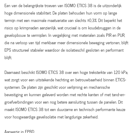
Een van de belangrijkste troeven van ISOMO ETICS 38 is de uitzonderlijk
hoge dimensionele stabiliteit. De platen behouden hun vorm op lange
termijn met een maximale maatvariatie van slechts ±0,3%. Dit beperkt het
risico op krimpnaden aanzienlijk, wat cruciaal is om koudebruggen in de
gevelopbouw te vermijden. In vergelijking met materialen zoals PIR en PUR,
die na verloop van tijd merkbaar meer dimensionele beweging vertonen, blijft
EPS structureel stabieler waardoor de isolatieschil gesloten en performant
blijft.
Daarnaast beschikt ISOMO ETICS 38 over een hoge treksterkte van 120 kPa,
wat zorgt voor een uitstekende hechting en betrouwbaarheid binnen ETICS-
systemen. De platen zijn geschikt voor verlijming en mechanische
bevestiging en kunnen geleverd worden met rechte kanten of met tand-en-
groefverbindingen voor een nog betere aansluiting tussen de panelen. Dit
maakt ISOMO ETICS 38 tot een duurzame en technisch performante keuze
voor hoogwaardige gevelisolatie met langdurige zekerheid.
Aanwezig in EPBD,