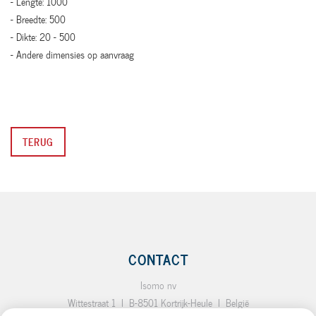
- Lengte: 1000
- Breedte: 500
- Dikte: 20 - 500
- Andere dimensies op aanvraag
TERUG
CONTACT
Isomo nv
Wittestraat 1
I
B-8501 Kortrijk-Heule
I
België