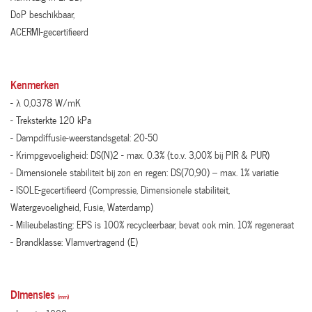
DoP beschikbaar,
ACERMI-gecertifieerd
Kenmerken
- λ 0,0378 W/mK
- Treksterkte 120 kPa
- Dampdiffusie-weerstandsgetal: 20-50
- Krimpgevoeligheid: DS(N)2 - max. 0.3% (t.o.v. 3,00% bij PIR & PUR)
- Dimensionele stabiliteit bij zon en regen: DS(70,90) – max. 1% variatie
- ISOLE-gecertifieerd (Compressie, Dimensionele stabiliteit,
Watergevoeligheid, Fusie, Waterdamp)
- Milieubelasting: EPS is 100% recycleerbaar, bevat ook min. 10% regeneraat
- Brandklasse: Vlamvertragend (E)
Dimensies
(mm)