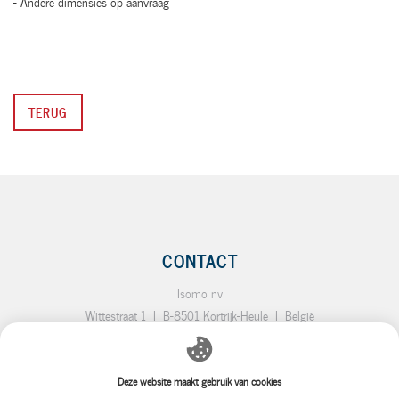
- Andere dimensies op aanvraag
TERUG
CONTACT
Isomo nv
Wittestraat 1
I
B-8501 Kortrijk-Heule
I
België
T.:
+32 (0)56 35 19 64
I
F.:
+32 (0)56 35 92 10
I
E.:
info@isomo.be
Deze website maakt gebruik van cookies
SITEMAP