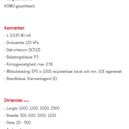
KOMO-gecertifieerd
Kenmerken
- λ 0,035 W/mK
- Druksterkte 120 kPa
- Dak-criterium DLT(1)5
- Belastingsklasse: P3
- Krimpgevoeligheid: max. 0.5%
- Milieubelasting: EPS is 100% recycleerbaar, bevat ook min. 10% regeneraat
- Brandklasse: Vlamvertragend (E)
Dimensies
(mm)
- Lengte: 1000, 1200, 2000, 2500
- Breedte: 500, 600, 1000, 1200
- Dikte: 20 - 500