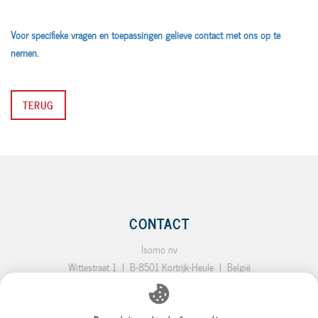
Voor specifieke vragen en toepassingen gelieve contact met ons op te
nemen.
TERUG
CONTACT
Isomo nv
Wittestraat 1
I
B-8501 Kortrijk-Heule
I
België
T.:
+32 (0)56 35 19 64
I
F.:
+32 (0)56 35 92 10
I
E.:
info@isomo.be