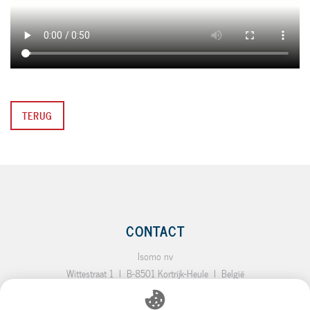
TERUG
CONTACT
Isomo nv
Wittestraat 1
I
B-8501 Kortrijk-Heule
I
België
T.:
+32 (0)56 35 19 64
I
F.:
+32 (0)56 35 92 10
I
E.:
info@isomo.be