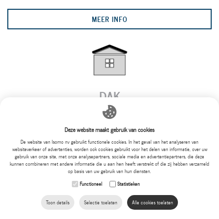
MEER INFO
DAK
Deze website maakt gebruik van cookies
MEER INFO
De website van Isomo nv gebruikt functionele cookies. In het geval van het analyseren van
websiteverkeer of advertenties, worden ook cookies gebruikt voor het delen van informatie, over uw
gebruik van onze site, met onze analysepartners, sociale media en advertentiepartners, die deze
kunnen combineren met andere informatie die u aan hen heeft verstrekt of die zij hebben verzameld
op basis van uw gebruik van hun diensten.
Functioneel
Statistieken
Toon details
Selectie toelaten
Alle cookies toelaten
ZOLDER