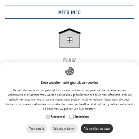
MEER INFO
DAK
Deze website maakt gebruik van cookies
MEER INFO
De website van Isomo nv gebruikt functionele cookies. In het geval van het analyseren van
websiteverkeer of advertenties, worden ook cookies gebruikt voor het delen van informatie, over uw
gebruik van onze site, met onze analysepartners, sociale media en advertentiepartners, die deze
kunnen combineren met andere informatie die u aan hen heeft verstrekt of die zij hebben verzameld
op basis van uw gebruik van hun diensten.
Functioneel
Statistieken
Toon details
Selectie toelaten
Alle cookies toelaten
ZOLDER