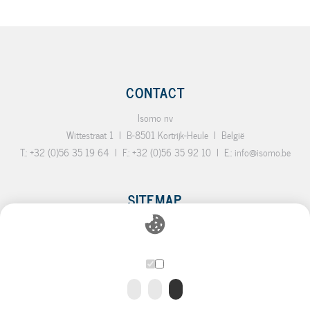
CONTACT
Isomo nv
Wittestraat 1
I
B-8501 Kortrijk-Heule
I
België
T.:
+32 (0)56 35 19 64
I
F.:
+32 (0)56 35 92 10
I
E.:
info@isomo.be
SITEMAP
Home
Empty 2
Empty 3
Empty 4
Empty 5
Downloads
Contact
Webdesign by
IDcreation
2018
|
Cookie Policy
|
Privacy Policy