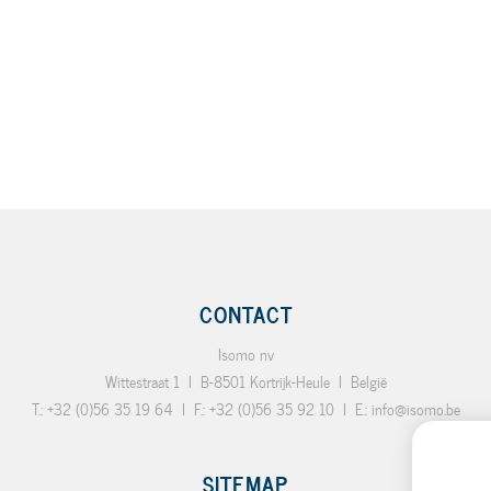
CONTACT
Isomo nv
Wittestraat 1
I
B-8501 Kortrijk-Heule
I
België
T.:
+32 (0)56 35 19 64
I
F.:
+32 (0)56 35 92 10
I
E.:
info@isomo.be
SITEMAP